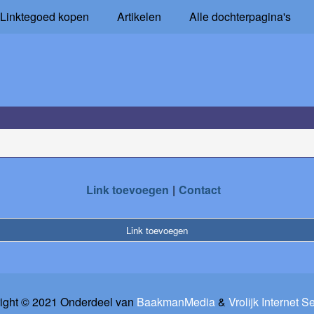
Linktegoed kopen
Artikelen
Alle dochterpagina's
Link toevoegen
Contact
Link toevoegen
ight © 2021 Onderdeel van
BaakmanMedia
&
Vrolijk Internet S