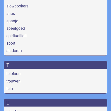
slowcookers
snus
spanje
speelgoed
spiritualiteit
sport
studeren
T
telefoon
trouwen
tuin
U