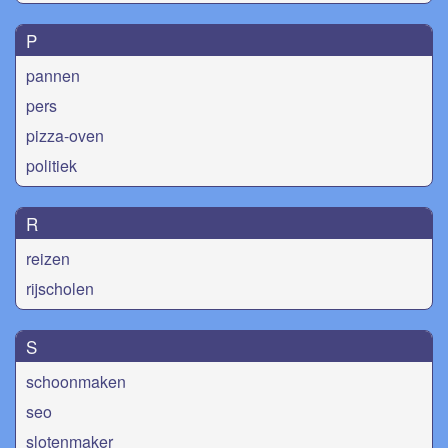
P
pannen
pers
pizza-oven
politiek
R
reizen
rijscholen
S
schoonmaken
seo
slotenmaker