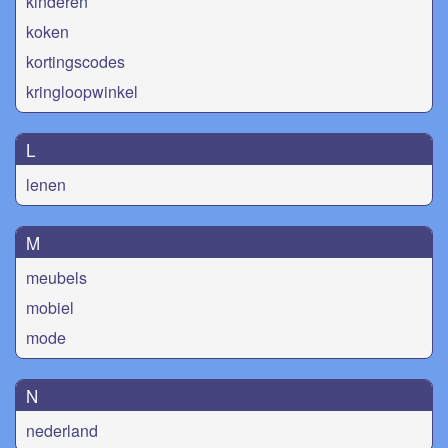
kinderen
koken
kortingscodes
kringloopwinkel
L
lenen
M
meubels
mobiel
mode
N
nederland