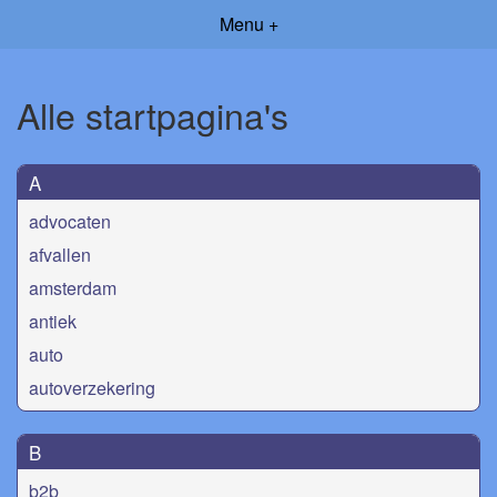
Menu +
Alle startpagina's
A
advocaten
afvallen
amsterdam
antiek
auto
autoverzekering
B
b2b