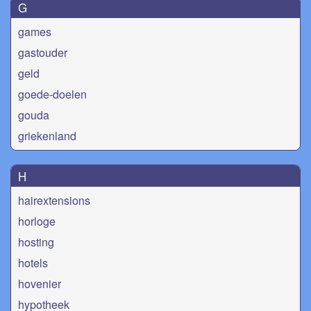
G
games
gastouder
geld
goede-doelen
gouda
griekenland
H
hairextensions
horloge
hosting
hotels
hovenier
hypotheek