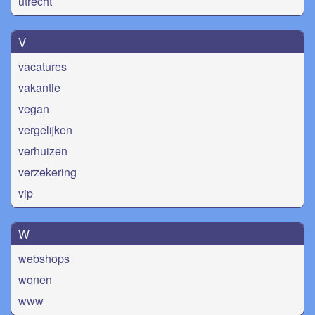
utrecht
V
vacatures
vakantie
vegan
vergelijken
verhuizen
verzekering
vip
W
webshops
wonen
www