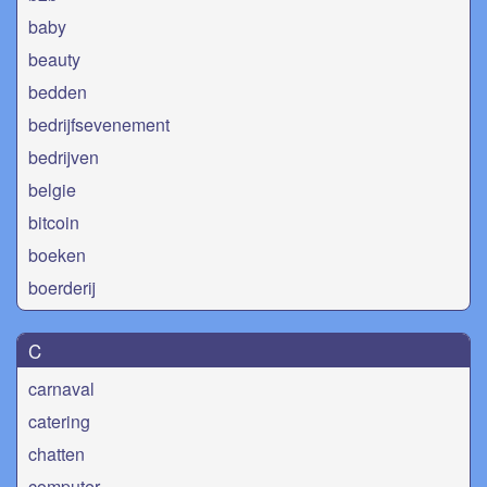
baby
beauty
bedden
bedrijfsevenement
bedrijven
belgie
bitcoin
boeken
boerderij
C
carnaval
catering
chatten
computer