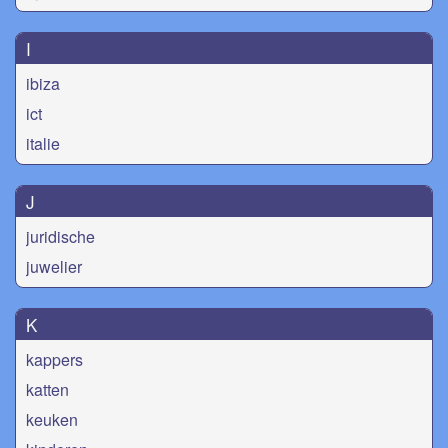
I
ibiza
ict
italie
J
juridische
juwelier
K
kappers
katten
keuken