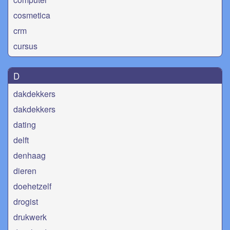
cosmetica
crm
cursus
D
dakdekkers
dakdekkers
dating
delft
denhaag
dieren
doehetzelf
drogist
drukwerk