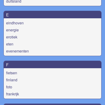
duitsland
E
eindhoven
energie
erotiek
eten
evenementen
F
fietsen
finland
foto
frankrijk